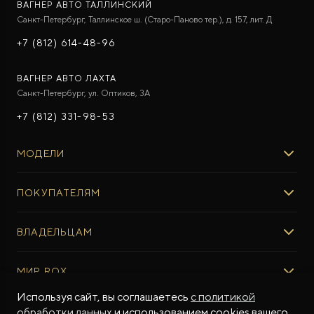
ВАГНЕР АВТО ТАЛЛИНСКИЙ
Санкт-Петербург, Таллинское ш. (Старо-Паново тер.), д. 157, лит. Д
+7 (812) 614-48-96
ВАГНЕР АВТО ЛАХТА
Санкт-Петербург, ул. Оптиков, 3A
+7 (812) 331-98-53
МОДЕЛИ
ROX 01
ПОКУПАТЕЛЯМ
ROX ADAMAS
ВЫБОР И ПОКУПКА
ВЛАДЕЛЬЦАМ
Авто в наличии
Консультация эксперта ROX
СЕРВИС
МИР ROX
Тест-драйв
Сервис ROX
Специальные предложения
Используя сайт, вы соглашаетесь
с политикой
Регламент ТО
О БРЕНДЕ
обработки данных
и использованием cookies вашего
ФИНАНСЫ И УСЛУГИ