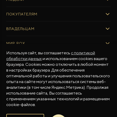
ROX 01
ПОКУПАТЕЛЯМ
ROX ADAMAS
ВЫБОР И ПОКУПКА
ВЛАДЕЛЬЦАМ
Авто в наличии
Консультация эксперта ROX
СЕРВИС
МИР ROX
Тест-драйв
Сервис ROX
Специальные предложения
Регламент ТО
Используя сайт, вы соглашаетесь
с политикой
О БРЕНДЕ
обработки данных
и использованием cookies вашего
ФИНАНСЫ И УСЛУГИ
Программное обеспечение
Бренд ROX
браузера. Cookies можно отключить в любой момент
Финансовые программы
ПОДДЕРЖКА
Дизайн Pininfarina
в настройках браузера. Для обеспечения
Рассчитать кредит
Гарантия производителя
МЫ В СОЦСЕТЯХ
Новости
оптимальной работы и улучшения пользовательского
Трейд-ин
Контракт гарантийной поддержки
СМИ о нас
опыта на сайте могут использоваться системы веб-
аналитики (в том числе Яндекс.Метрика). Продолжая
Калькулятор трейд-ин
Помощь на дорогах
Истории владельцев
использование сайта, Вы соглашаетесь
Страхование
Руководства по эксплуатации
Часто задаваемые вопросы
с применением указанных технологий и размещением
Магазин приложений ROX
СОТРУДНИЧЕСТВО
© 2026
cookie-файлов.
Контакты
ROX в соцсетях
ROX в соцсетях
ROX в соцсетях
Правовая информация