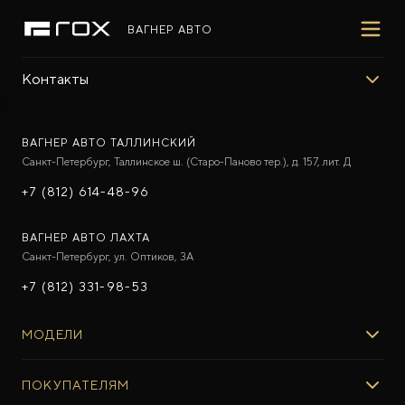
ВАГНЕР АВТО
Контакты
ПОКУПАТЕЛЯМ
ВЛАДЕЛЬЦАМ
МИР ROX
МОДЕЛИ
ВЫБОР И ПОКУПКА
СЕРВИС
О БРЕНДЕ
ВАГНЕР АВТО ТАЛЛИНСКИЙ
Санкт-Петербург, Таллинское ш. (Старо-Паново тер.), д. 157, лит. Д
ФИНАНСЫ И УСЛУГИ
ПОДДЕРЖКА
СОТРУДНИЧЕСТВО
+7 (812) 614-48-96
ВАГНЕР АВТО ЛАХТА
Санкт-Петербург, ул. Оптиков, 3A
+7 (812) 331-98-53
ROX 01
Гибридный внедорожник премиум-класса
МОДЕЛИ
от 7 500 000 ₽*
ROX 01
ПОКУПАТЕЛЯМ
ROX ADAMAS