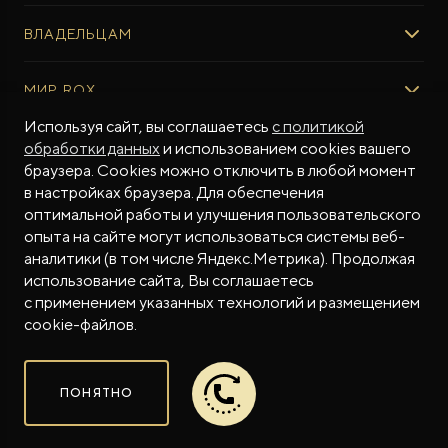
ВЫБОР И ПОКУПКА
ВЛАДЕЛЬЦАМ
Авто в наличии
Консультация эксперта ROX
СЕРВИС
МИР ROX
Тест-драйв
Сервис ROX
Специальные предложения
Регламент ТО
Используя сайт, вы соглашаетесь
с политикой
О БРЕНДЕ
обработки данных
и использованием cookies вашего
ФИНАНСЫ И УСЛУГИ
Программное обеспечение
Бренд ROX
браузера. Cookies можно отключить в любой момент
ROX ADAMAS
Финансовые программы
ПОДДЕРЖКА
Дизайн Pininfarina
в настройках браузера. Для обеспечения
Совершенно новый флагманский внедорожник
Рассчитать кредит
от 9 300 000 ₽*
Гарантия производителя
МЫ В СОЦСЕТЯХ
Новости
оптимальной работы и улучшения пользовательского
Трейд-ин
Контракт гарантийной поддержки
СМИ о нас
опыта на сайте могут использоваться системы веб-
аналитики (в том числе Яндекс.Метрика). Продолжая
Калькулятор трейд-ин
Помощь на дорогах
Истории владельцев
использование сайта, Вы соглашаетесь
Страхование
Руководства по эксплуатации
Часто задаваемые вопросы
с применением указанных технологий и размещением
Магазин приложений ROX
СОТРУДНИЧЕСТВО
© 2026
cookie-файлов.
Контакты
ROX в соцсетях
ROX в соцсетях
ROX в соцсетях
Правовая информация
ПОНЯТНО
Сделано в ПЕРКС