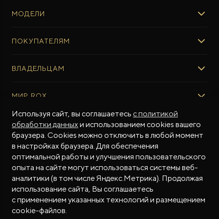
МОДЕЛИ
ROX 01
ПОКУПАТЕЛЯМ
ROX ADAMAS
ВЫБОР И ПОКУПКА
ВЛАДЕЛЬЦАМ
Авто в наличии
Консультация эксперта ROX
СЕРВИС
МИР ROX
Тест-драйв
Сервис ROX
Специальные предложения
Регламент ТО
Используя сайт, вы соглашаетесь
с политикой
О БРЕНДЕ
обработки данных
и использованием cookies вашего
ФИНАНСЫ И УСЛУГИ
Программное обеспечение
Бренд ROX
браузера. Cookies можно отключить в любой момент
Финансовые программы
ПОДДЕРЖКА
Дизайн Pininfarina
в настройках браузера. Для обеспечения
Рассчитать кредит
Гарантия производителя
МЫ В СОЦСЕТЯХ
Новости
оптимальной работы и улучшения пользовательского
Трейд-ин
Контракт гарантийной поддержки
СМИ о нас
опыта на сайте могут использоваться системы веб-
аналитики (в том числе Яндекс.Метрика). Продолжая
Калькулятор трейд-ин
Помощь на дорогах
Истории владельцев
использование сайта, Вы соглашаетесь
Страхование
Руководства по эксплуатации
Часто задаваемые вопросы
с применением указанных технологий и размещением
Магазин приложений ROX
СОТРУДНИЧЕСТВО
© 2026
cookie-файлов.