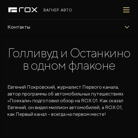
ВАГНЕР АВТО
Контакты
ПОКУПАТЕЛЯМ
ВЛАДЕЛЬЦАМ
МИР ROX
МОДЕЛИ
ВЫБОР И ПОКУПКА
СЕРВИС
О БРЕНДЕ
Голливуд и Останкино
в одном флаконе
ФИНАНСЫ И УСЛУГИ
ПОДДЕРЖКА
СОТРУДНИЧЕСТВО
Евгений Покровский, журналист Первого канала,
автор программы об автомобильных путешествиях
«Поехали» подготовил обзор на ROX 01. Как сказал
ROX 01
Евгений, он видел миллион автомобилей, а ROX 01,
Гибридный внедорожник премиум-класса
как Первый канал – всегда на первом месте!
от 7 500 000 ₽*