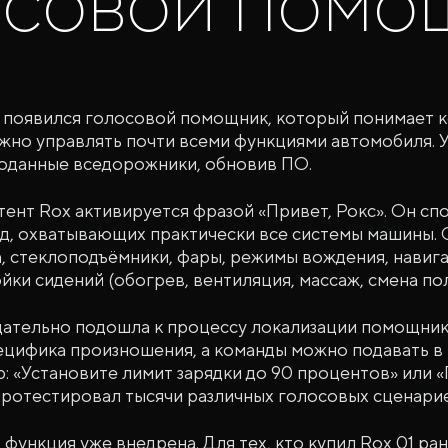
осовой помо
1 появился голосовой помощник, который понимает 
ожно управлять почти всеми функциями автомобиля. 
роданные вседорожники, обновив ПО.
тент Rox активируется фразой «Привет, Рокс». Он с
д, охватывающих практически все системы машины. 
а, стеклоподъёмники, фары, режимы вождения, навига
йки сидений (обогрев, вентиляция, массаж, смена по
ательно подошла к процессу локализации помощник
пецифика произношения, а команды можно подавать в
 «Установите лимит зарядки до 90 процентов» или «
ротестировал тысячи различных голосовых сценарие
функция уже внедрена. Для тех, кто купил Rox 01 ра