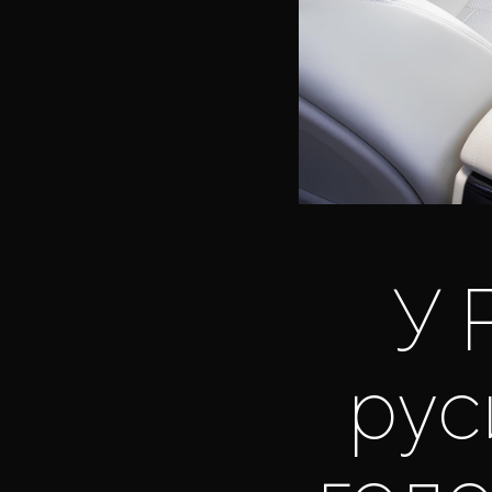
У 
ру