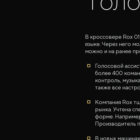
гол
В кроссовере Rox 0
языке. Через него м
можно и на ранее п
Голосовой ассис
более 400 коман
контроль, музык
также все настро
Компания Rox тщ
рынка. Учтена с
форме. Например:
Производитель п
В новых машинах 