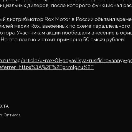
ициальных дилеров, после которого функционал рас
ый дистрибьютор Rox Motor в России объявил врем
илей марки Rox, ввезённых по схеме параллельного
ютора. Участникам акции пообещали внесение в офиц
Но это платно и стоит примерно 50 тысяч рублей.
to.ru/mag/article/u-rox-01-poyavilsya-rusificirovannyy-
eferrer=https%3A%2F%2Fpr.mlg.ru%2F
АХТА
л. Оптиков,