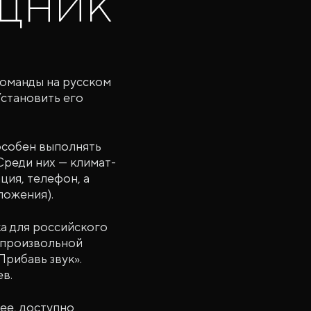
щник
команды на русском
Установить его
пособен выполнять
Среди них — климат-
ция, телефон, а
ложения).
а для российского
 произвольной
Прибавь звук».
в.
нее, доступно