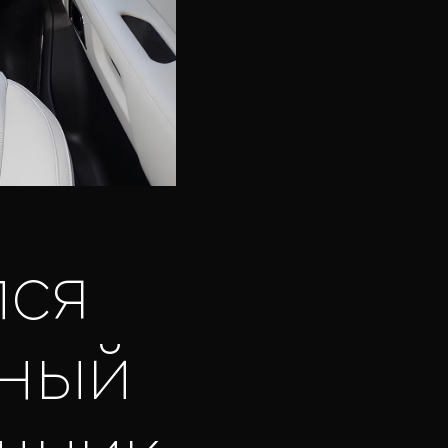
лся
ный