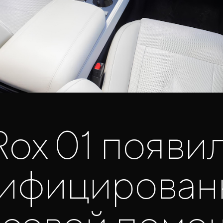
Rox 01 появи
сифицирован