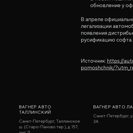
обновление у оф
В апреле официальн
легализации автомоб
появления дистрибь
русификацию софта. 
Источник:
https://au
pomoshchnik/?utm_r
ВАГНЕР АВТО
ВАГНЕР АВТО Л
ТАЛЛИНСКИЙ
Санкт-Петербург, у
Санкт-Петербург, Таллинское
3A
ш. (Старо-Паново тер.), д. 157,
лит. Д