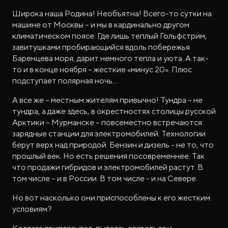
Широка наша Родина! Необъятна! Всего-то сутки на
машине от Москвы – и мы в кардинально другом
климатическом поясе. Где лишь теплый Гольфстрим,
завитушками пробирающийся вдоль побережья
Баренцева моря, дарит немного тепла и уюта. А так-
то и в конце ноября – жесткие «минус 20». Плюс
подступает полярная ночь…
А все же – местным жителям привычно! Тундра – не
тундра, а даже здесь, в окрестностях столицы русской
Арктики – Мурманске – повсеместно встречаются
зарядные станции для электромобилей. Технологии
берут верх над природой. Бензин и дизель - не то, что
прошлый век. Но есть решения посовременнее. Так
что продажи гибридов и электромобилей растут. В
том числе – и в России. В том числе - и на Севере.
Но вот насколько они приспособлены к его жестким
условиям?