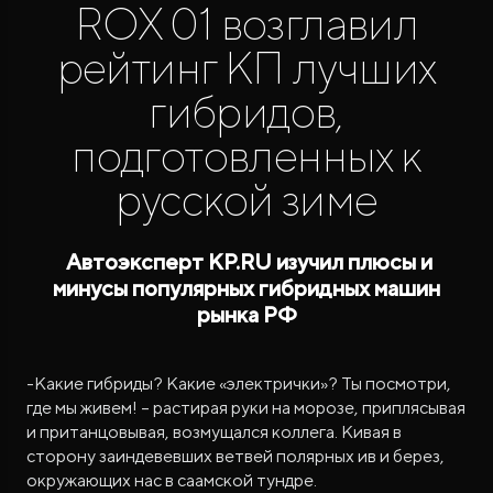
ROX 01 возглавил
рейтинг КП лучших
гибридов,
подготовленных к
русской зиме
ROX ADAMAS
Совершенно новый флагманский внедорожник
от 9 300 000 ₽*
Автоэксперт KP.RU изучил плюсы и
минусы популярных гибридных машин
рынка РФ
-Какие гибриды? Какие «электрички»? Ты посмотри,
где мы живем! – растирая руки на морозе, приплясывая
и пританцовывая, возмущался коллега. Кивая в
сторону заиндевевших ветвей полярных ив и берез,
окружающих нас в саамской тундре.