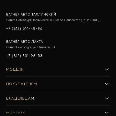
ВАГНЕР АВТО ТАЛЛИНСКИЙ
Санкт-Петербург, Таллинское ш. (Старо-Паново тер.), д. 157, лит. Д
+7 (812) 614-48-96
ВАГНЕР АВТО ЛАХТА
Санкт-Петербург, ул. Оптиков, 3A
+7 (812) 331-98-53
МОДЕЛИ
ROX 01
ПОКУПАТЕЛЯМ
ROX ADAMAS
ВЫБОР И ПОКУПКА
ВЛАДЕЛЬЦАМ
Авто в наличии
Консультация эксперта ROX
СЕРВИС
МИР ROX
Тест-драйв
Сервис ROX