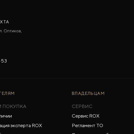
АХТА
л. Оптиков,
-53
ТЕЛЯМ
ВЛАДЕЛЬЦАМ
И ПОКУПКА
СЕРВИС
личии
Сервис ROX
ация эксперта ROX
Регламент ТО