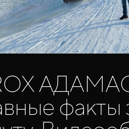
ROX АДАМАС
авные факты з