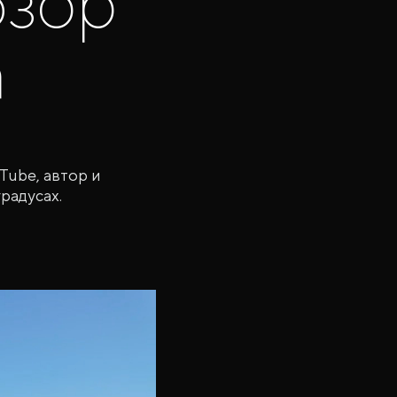
бзор
a
Tube, автор и
радусах.