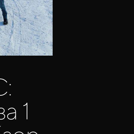
:
а 1