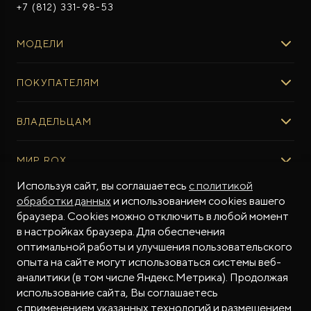
+7 (812) 331-98-53
МОДЕЛИ
ROX 01
ПОКУПАТЕЛЯМ
ROX ADAMAS
ВЫБОР И ПОКУПКА
ВЛАДЕЛЬЦАМ
Авто в наличии
Консультация эксперта ROX
СЕРВИС
МИР ROX
Тест-драйв
Сервис ROX
Специальные предложения
Используя сайт, вы соглашаетесь
с политикой
Регламент ТО
О БРЕНДЕ
обработки данных
и использованием cookies вашего
ФИНАНСЫ И УСЛУГИ
Программное обеспечение
Бренд ROX
браузера. Cookies можно отключить в любой момент
Финансовые программы
ПОДДЕРЖКА
Дизайн Pininfarina
в настройках браузера. Для обеспечения
Рассчитать кредит
Гарантия производителя
МЫ В СОЦСЕТЯХ
Новости
оптимальной работы и улучшения пользовательского
Трейд-ин
Контракт гарантийной поддержки
опыта на сайте могут использоваться системы веб-
СМИ о нас
аналитики (в том числе Яндекс.Метрика). Продолжая
Калькулятор трейд-ин
Помощь на дорогах
Истории владельцев
использование сайта, Вы соглашаетесь
Страхование
Руководства по эксплуатации
Часто задаваемые вопросы
с применением указанных технологий и размещением