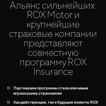
Альянс сильнейших:
ROX Motor и
крупнейшие
страховые компании
представляют
ROX ADAMAS
Совершенно новый флагманский внедорожник
от 9 300 000 ₽*
совместную
программу ROX
Insurance
Партнерами программы стали ключевые
игроки рынка страхования
Как действующие, так и будущие клиенты ROX