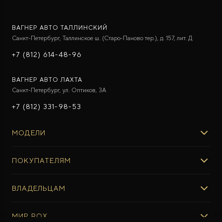
ВАГНЕР АВТО ТАЛЛИНСКИЙ
Санкт-Петербург, Таллинское ш. (Старо-Паново тер.), д. 157, лит. Д
+7 (812) 614-48-96
ВАГНЕР АВТО ЛАХТА
Санкт-Петербург, ул. Оптиков, 3A
+7 (812) 331-98-53
МОДЕЛИ
ROX 01
ПОКУПАТЕЛЯМ
ROX ADAMAS
ВЫБОР И ПОКУПКА
ВЛАДЕЛЬЦАМ
Авто в наличии
Консультация эксперта ROX
СЕРВИС
МИР ROX
Тест-драйв
Сервис ROX