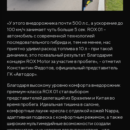
«У этого внедорожника почти 500 л.с., а ускорение до
100 км/ч занимает чуть больше 5 сек. ROX 01 –
автомобиль с современной технологией
последовательного гибрида и, тем не менее, нас
приятно удивил расход топлива в 10 л – при такой
динамике, это похвальный результат. Благодарим
концерн ROX Motor за участие в пробеге», - отметил
Константин Федотов, официальный представитель
ГК «Автодор».
Благодаря высокому уровню комфорта внедорожник
премиум-класса ROX 01 стал выбором
представителей делегаций из Бразилии и Китая во
время пробега. Идеальная тишина в салоне,
комфортные лаунж-кресла с отделкой кожей Nappa,
адаптивная подвеска с комфортным режимом, а также
широкие мультимедийные возможности создали
исключительные условия для путешествия – что