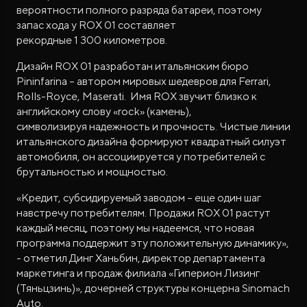
вероятности полного разряда батареи, поэтому
запас хода у ROX 01 составляет
рекордные 1 300 километров.
Дизайн ROX 01 разработан итальянским бюро
Pininfarina – автором мировых шедевров для Ferrari,
Rolls-Royce, Maserati. Имя ROX звучит близко к
английскому слову «rock» (камень),
символизируя надежность и прочность. Чистые линии
итальянского дизайна формируют квадратный силуэт
автомобиля, он ассоциируется у потребителей с
брутальностью и мощностью.
«Кредит, субсидируемый заводом – еще один шаг
навстречу потребителям. Продажи ROX 01 растут
каждый месяц, поэтому мы надеемся, что новая
программа поддержит эту положительную динамику»,
- отметил Динг Ханьбин, директор департамента
маркетинга и продаж филиала «Гиперион Лизинг
(Тяньцзинь)», дочерней структуры концерна Sinomach
Auto.