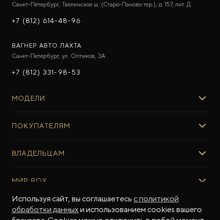
Санкт-Петербург, Таллинское ш. (Старо-Паново тер.), д. 157, лит. Д
+7 (812) 614-48-96
ВАГНЕР АВТО ЛАХТА
Санкт-Петербург, ул. Оптиков, 3A
+7 (812) 331-98-53
МОДЕЛИ
ROX 01
ПОКУПАТЕЛЯМ
ROX ADAMAS
ВЫБОР И ПОКУПКА
ВЛАДЕЛЬЦАМ
Авто в наличии
Консультация эксперта ROX
СЕРВИС
МИР ROX
Тест-драйв
Сервис ROX
Специальные предложения
Используя сайт, вы соглашаетесь
с политикой
Регламент ТО
О БРЕНДЕ
обработки данных
и использованием cookies вашего
ФИНАНСЫ И УСЛУГИ
Программное обеспечение
Бренд ROX