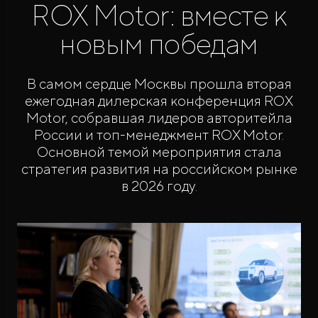
ROX Motor: вместе к
новым победам
В самом сердце Москвы прошла вторая
ежегодная дилерская конференция ROX
Motor, собравшая лидеров авторитейла
ROX ADAMAS
России и топ-менеджмент ROX Motor.
Совершенно новый флагманский внедорожник
от 9 300 000 ₽*
Основной темой мероприятия стала
стратегия развития на российском рынке
в 2026 году.