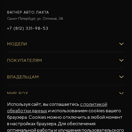
ВАГНЕР АВТО ЛАХТА
Санкт-Петербург, ул. Оптиков, 3A
+7 (812) 331-98-53
МОДЕЛИ
ROX 01
ПОКУПАТЕЛЯМ
ROX ADAMAS
ВЫБОР И ПОКУПКА
ВЛАДЕЛЬЦАМ
Авто в наличии
Консультация эксперта ROX
СЕРВИС
МИР ROX
Тест-драйв
Сервис ROX
Специальные предложения
Регламент ТО
Используя сайт, вы соглашаетесь
с политикой
О БРЕНДЕ
обработки данных
и использованием cookies вашего
ФИНАНСЫ И УСЛУГИ
Программное обеспечение
Бренд ROX
браузера. Cookies можно отключить в любой момент
Финансовые программы
ПОДДЕРЖКА
Дизайн Pininfarina
в настройках браузера. Для обеспечения
Рассчитать кредит
Гарантия производителя
МЫ В СОЦСЕТЯХ
Новости
оптимальной работы и улучшения пользовательского